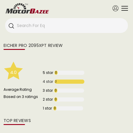
EICHER PRO 2095XPT REVIEW
4.0
5 star
0
4 star
3
Average Rating
3 star
0
Based on 3 ratings
2 star
0
1 star
0
TOP REVIEWS