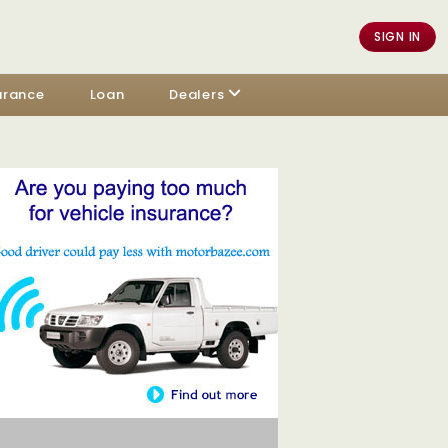
SIGN IN
urance
Loan
Dealers