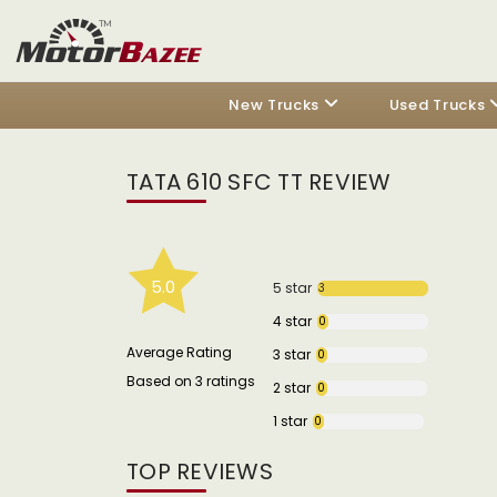
New Trucks
Used Trucks
TATA 610 SFC TT REVIEW
5.0
5 star
3
4 star
0
Average Rating
3 star
0
Based on 3 ratings
2 star
0
1 star
0
TOP REVIEWS