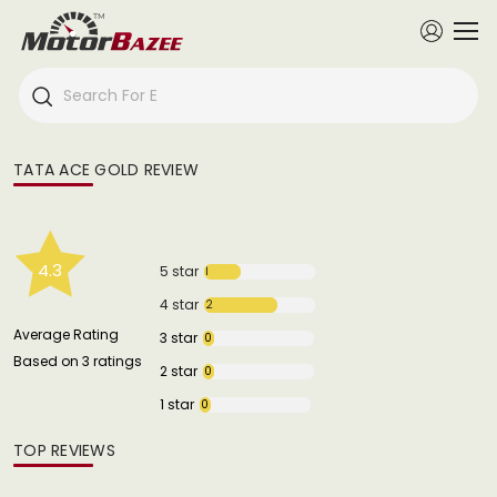
TATA ACE GOLD REVIEW
4.3
5 star
1
4 star
2
Average Rating
3 star
0
Based on 3 ratings
2 star
0
1 star
0
TOP REVIEWS