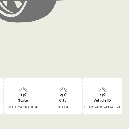
State
City
Vehicle ID
MADHYA PRADESH
INDORE
31999240924104653