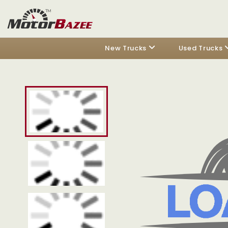
New Trucks
Used Trucks