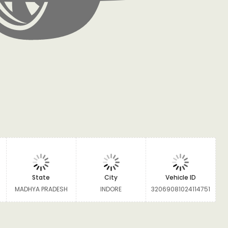
State
City
Vehicle ID
MADHYA PRADESH
INDORE
32069081024114751