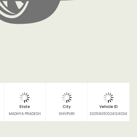
State
City
Vehicle ID
MADHYA PRADESH
SHIVPURI
32059051024124034