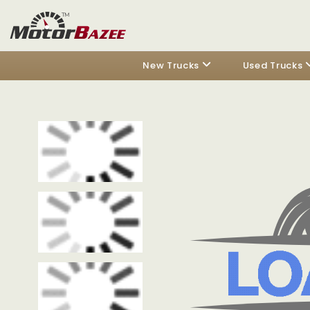
New Trucks
Used Trucks