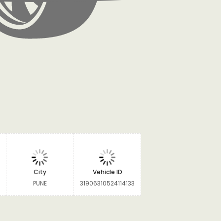
City
Vehicle ID
PUNE
31906310524114133